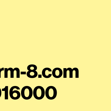
orm-8
.com
016000