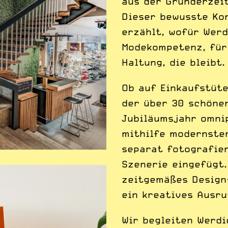
aus der Gründerzeit
Dieser bewusste Kon
erzählt, wofür Werd
Modekompetenz, für
Haltung, die bleibt.
Ob auf Einkaufstüte
der über 30 schönen
Jubiläumsjahr omnip
mithilfe modernster
separat fotografier
Szenerie eingefügt.
zeitgemäßes Design
ein kreatives Ausru
Wir begleiten Werdi